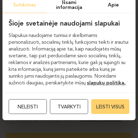
Išsami
Sutikimas
Apie
informacija
Šioje svetainėje naudojami slapukai
Slapukus naudojame turiniui ir skelbimams
Pastatomos lempos
Pastatomos lempos
personalizuoti, socialinių tinklų funkcijoms teikti ir srautui
analizuoti. Informaciją apie tai, kaip naudojatės mūsų
svetaine, taip pat perduodame savo socialinių tinklų,
reklamos ir analizės partneriams, kurie gali ją sujungti su
kita informacija, kurią jiems pateikėte arba kurią jie
surinko jums naudojantis jų paslaugomis. Norėdami
NAUJIENLAIŠKIS
sužinoti daugiau, perskaitykite mūsų
slapukų politiką.
El. paštas
NELEISTI
TVARKYTI
LEISTI VISUS
Sutinku su svetainėje taikoma
privatumo politika.