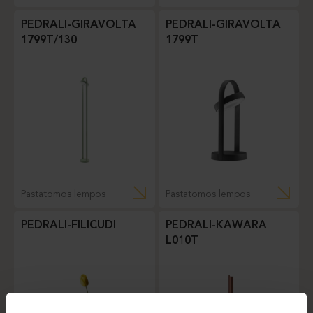
PEDRALI-GIRAVOLTA
PEDRALI-GIRAVOLTA
1799T/130
1799T
Pastatomos lempos
Pastatomos lempos
PEDRALI-FILICUDI
PEDRALI-KAWARA
L010T