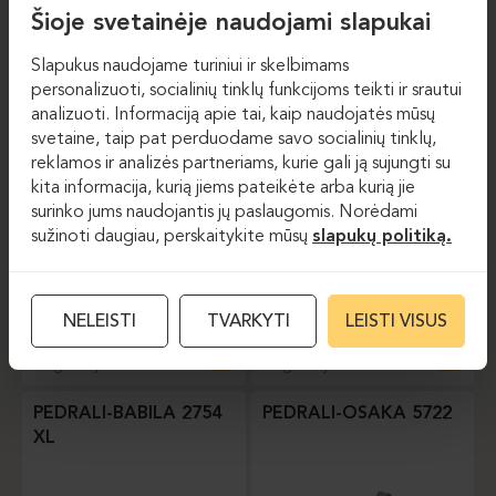
Šioje svetainėje naudojami slapukai
Slapukus naudojame turiniui ir skelbimams
Valgomojo kėdės
Valgomojo kėdės
personalizuoti, socialinių tinklų funkcijoms teikti ir srautui
analizuoti. Informaciją apie tai, kaip naudojatės mūsų
MIDJ-COVER P M TS
MIDJ-LIU P M TS
svetaine, taip pat perduodame savo socialinių tinklų,
reklamos ir analizės partneriams, kurie gali ją sujungti su
kita informacija, kurią jiems pateikėte arba kurią jie
surinko jums naudojantis jų paslaugomis. Norėdami
sužinoti daugiau, perskaitykite mūsų
slapukų politiką.
NELEISTI
TVARKYTI
LEISTI VISUS
Valgomojo kėdės
Valgomojo kėdės
PEDRALI-BABILA 2754
PEDRALI-OSAKA 5722
XL