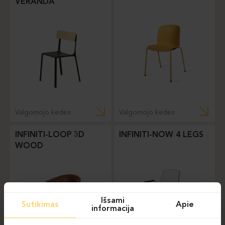
VERANDA
Valgomojo kėdės
Valgomojo kėdės
INFINITI-LOOP 3D
INFINITI-NOW 4 LEGS
WOOD
Išsami
Sutikimas
Apie
informacija