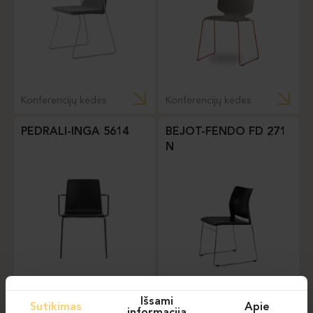
Konferencijų kėdės
Konferencijų kėdės
PEDRALI-INGA 5614
BEJOT-FENDO FD 271
N
Konferencijų kėdės
Konferencijų kėdės
Išsami
Sutikimas
Apie