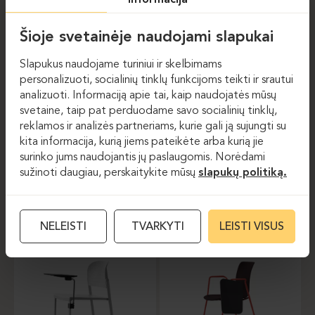
informacija
BEJOT-FENDO FD 270
IBEBI-MULTI TAP
Šioje svetainėje naudojami slapukai
2M
Slapukus naudojame turiniui ir skelbimams
personalizuoti, socialinių tinklų funkcijoms teikti ir srautui
analizuoti. Informaciją apie tai, kaip naudojatės mūsų
svetaine, taip pat perduodame savo socialinių tinklų,
reklamos ir analizės partneriams, kurie gali ją sujungti su
kita informacija, kurią jiems pateikėte arba kurią jie
surinko jums naudojantis jų paslaugomis. Norėdami
sužinoti daugiau, perskaitykite mūsų
slapukų politiką.
Konferencijų kėdės
Konferencijų kėdės
IBEBI-BIO TDX
IBEBI-NUME BRC
NELEISTI
TVARKYTI
LEISTI VISUS