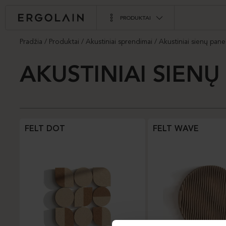
PRODUKTAI
Pradžia
Produktai
Akustiniai sprendimai
Akustiniai sienų panel
AKUSTINIAI SIENŲ
FELT DOT
FELT WAVE