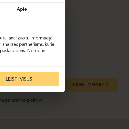
Apie
utui analizuoti. Informaciją
 analizės partneriams, kurie
 jų paslaugomis. Norėdami
LEISTI VISUS
PRENUMERUOTI
ma
privatumo politika.