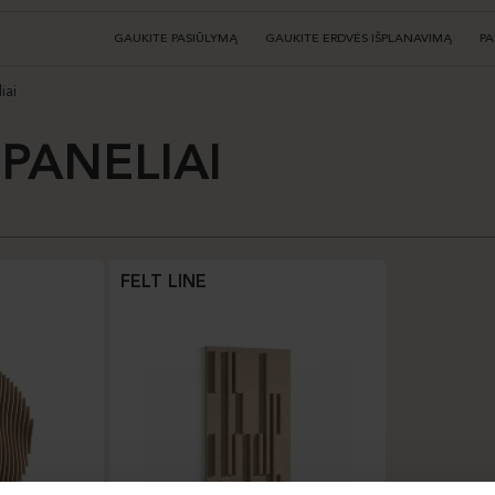
GAUKITE PASIŪLYMĄ
GAUKITE ERDVĖS IŠPLANAVIMĄ
PA
iai
 PANELIAI
FELT LINE