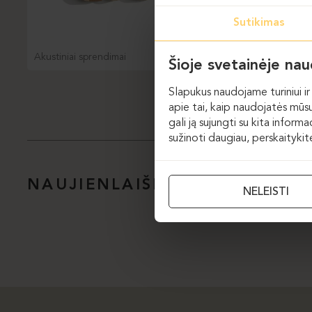
Sutikimas
Akustiniai sprendimai
Akustiniai sprendimai
Šioje svetainėje na
Slapukus naudojame turiniui ir 
apie tai, kaip naudojatės mūsų
gali ją sujungti su kita inform
sužinoti daugiau, perskaityki
NAUJIENLAIŠKIS
NELEISTI