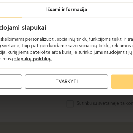
Išsami informacija
Akustiniai sprendimai
udojami slapukai
skelbimams personalizuoti, socialinių tinklų funkcijoms teikti ir sra
 svetaine, taip pat perduodame savo socialinių tinklų, reklamos ir
acija, kurią jiems pateikėte arba kurią jie surinko jums naudojantis
te mūsų
slapukų politiką.
El. paštas
TVARKYTI
Sutinku su svetainėje taiko