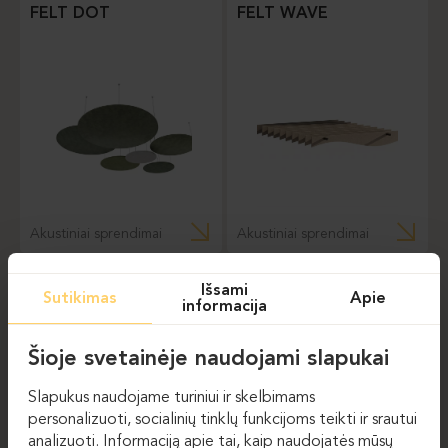
FELT DOT
FELT WAVE
Akustiniai sprendimai
Akustiniai sprendimai
Išsami
Sutikimas
Apie
informacija
Šioje svetainėje naudojami slapukai
NAUJIENLAIŠKIS
Slapukus naudojame turiniui ir skelbimams
El. paštas
personalizuoti, socialinių tinklų funkcijoms teikti ir srautui
analizuoti. Informaciją apie tai, kaip naudojatės mūsų