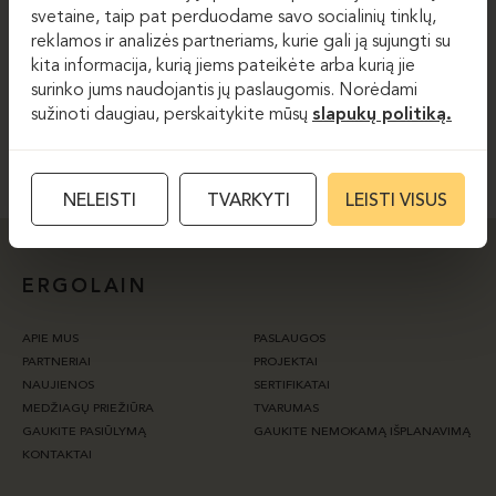
svetaine, taip pat perduodame savo socialinių tinklų,
reklamos ir analizės partneriams, kurie gali ją sujungti su
Sutinku su svetainėje taikoma
privatumo politika.
kita informacija, kurią jiems pateikėte arba kurią jie
surinko jums naudojantis jų paslaugomis. Norėdami
sužinoti daugiau, perskaitykite mūsų
slapukų politiką.
PRENUMERUOTI
NELEISTI
TVARKYTI
LEISTI VISUS
ERGOLAIN
APIE MUS
PASLAUGOS
PARTNERIAI
PROJEKTAI
NAUJIENOS
SERTIFIKATAI
MEDŽIAGŲ PRIEŽIŪRA
TVARUMAS
GAUKITE PASIŪLYMĄ
GAUKITE NEMOKAMĄ IŠPLANAVIMĄ
KONTAKTAI