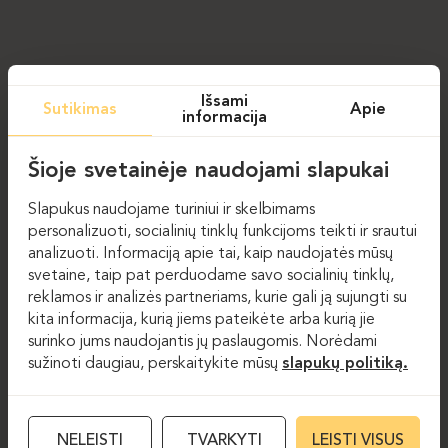
Išsami
Sutikimas
Apie
informacija
TRAPEZI
Posėdžių stalai
Šioje svetainėje naudojami slapukai
Slapukus naudojame turiniui ir skelbimams
personalizuoti, socialinių tinklų funkcijoms teikti ir srautui
analizuoti. Informaciją apie tai, kaip naudojatės mūsų
svetaine, taip pat perduodame savo socialinių tinklų,
reklamos ir analizės partneriams, kurie gali ją sujungti su
kita informacija, kurią jiems pateikėte arba kurią jie
surinko jums naudojantis jų paslaugomis. Norėdami
sužinoti daugiau, perskaitykite mūsų
slapukų politiką.
NELEISTI
TVARKYTI
LEISTI VISUS
NAUJIENLAIŠKIS