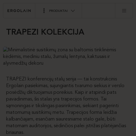
PRODUKTAI
TRAPEZI KOLEKCIJA
TRAPEZI konferencijų stalų serija — tai konstrukcinis
Ergolain pasiekimas, sujungiantis tvarumo siekius ir verslo
posėdžių diktuojamus poreikius. Kaip ir atspindi pats
pavadinimas, šis stalas yra trapecijos formos. Tai
sąmoningas ir tikslingas pasirinkimas, siekiant pagerinti
matomumą susitikimų metu. Trapecijos forma leidžia
kalbančiajam, esančiam siauresniame stalo gale, būti
matomam auditorijos, sėdinčios palei įstrižas platėjančias
briaunas.