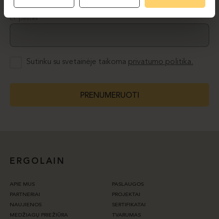
El. paštas
Sutinku su svetainėje taikoma
privatumo politika.
PRENUMERUOTI
ERGOLAIN
APIE MUS
PASLAUGOS
PARTNERIAI
PROJEKTAI
NAUJIENOS
SERTIFIKATAI
MEDŽIAGŲ PRIEŽIŪRA
TVARUMAS